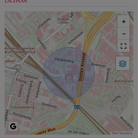
Lageplan
+
−
Tiles ©
basemap.at