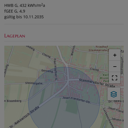
2
HWB
G, 432 kWh/m
a
fGEE
G, 4,9
gültig bis
10.11.2035
Lageplan
+
−