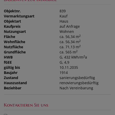
Objektnr.
839
Vermarktungsart
Kauf
Objektart
Haus
Kaufpreis
auf Anfrage
Nutzungsart
Wohnen
2
Fläche
ca. 56,34 m
2
Wohnfläche
ca. 56,34 m
2
Nutzfläche
ca. 71,13 m
2
Grundfläche
ca. 565 m
2
HWB
G, 432 kWh/m
a
fGEE
G, 4,9
gültig bis
10.11.2035
Baujahr
1914
Zustand
sanierungsbedürftig
Hauszustand
renovierungsbedürftig
Beziehbar
Nach Vereinbarung
Kontaktieren Sie uns