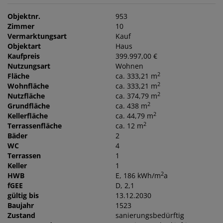
Objektnr.
953
Zimmer
10
Vermarktungsart
Kauf
Objektart
Haus
Kaufpreis
399.997,00 €
Nutzungsart
Wohnen
2
Fläche
ca. 333,21 m
2
Wohnfläche
ca. 333,21 m
2
Nutzfläche
ca. 374,79 m
2
Grundfläche
ca. 438 m
2
Kellerfläche
ca. 44,79 m
2
Terrassenfläche
ca. 12 m
Bäder
2
WC
4
Terrassen
1
Keller
1
2
HWB
E, 186 kWh/m
a
fGEE
D, 2,1
gültig bis
13.12.2030
Baujahr
1523
Zustand
sanierungsbedürftig