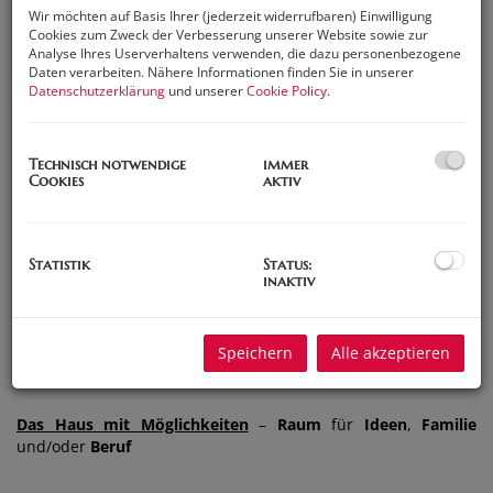
Familien, Selbstständige, kreative Köpfe
und alle, die nach
Wir möchten auf Basis Ihrer (jederzeit widerrufbaren) Einwilligung
Freiheit
im
Grundriss
und
Flexibilität
im Alltag suchen.
Cookies zum Zweck der Verbesserung unserer Website sowie zur
Analyse Ihres Userverhaltens verwenden, die dazu personenbezogene
Daten verarbeiten. Nähere Informationen finden Sie in unserer
Datenschutzerklärung
und unserer
Cookie Policy
.
DIE KERNFAKTEN AUF EINEN BLICK:
Grundstücksfläche
: ca. 438 m²
Technisch notwendige
immer
Cookies
aktiv
Wohnfläche
: ca. 333 m²
Nutzfläche
gesamt: ca. 374,79 m²
Bäder
: 2 | WCs: 4
Statistik
Status:
inaktiv
Keller
: ca. 45 m²
Terrasse
: großzügig & sonnig (Westausrichtung)
Speichern
Alle akzeptieren
Garage + Stellplatz
Das Haus mit Möglichkeiten
–
Raum
für
Ideen
,
Familie
und/oder
Beruf