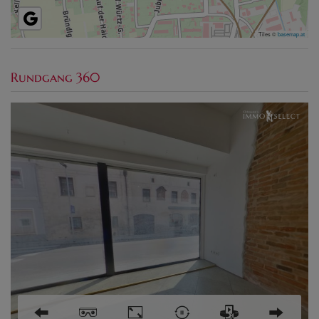
Tiles ©
basemap.at
Rundgang 360