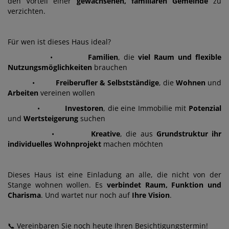
den Vorteil einer
gewachsenen, familiären Gemeinde
zu
verzichten.
Für wen ist dieses Haus ideal?
•
Familien
, die
viel Raum und flexible
Nutzungsmöglichkeiten
brauchen
•
Freiberufler & Selbstständige
, die
Wohnen
und
Arbeiten
vereinen wollen
•
Investoren
, die eine Immobilie mit
Potenzial
und
Wertsteigerung
suchen
•
Kreative
, die aus
Grundstruktur ihr
individuelles Wohnprojekt
machen möchten
Dieses Haus ist eine Einladung an alle, die nicht von der
Stange wohnen wollen. Es
verbindet
Raum, Funktion und
Charisma
. Und wartet nur noch auf
Ihre Vision
.
📞
Vereinbaren Sie noch heute Ihren Besichtigungstermin!