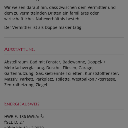
Wir weisen darauf hin, dass zwischen dem Vermittler und
dem zu vermittelnden Dritten ein familiäres oder
wirtschaftliches Naheverhältnis besteht.
Der Vermittler ist als Doppelmakler tätig.
Ausstattung
Abstellraum
Bad mit Fenster
Badewanne
Doppel- /
Mehrfachverglasung
Dusche
Fliesen
Garage
Gartennutzung
Gas
Getrennte Toiletten
Kunststofffenster
Massiv
Parkett
Parkplatz
Toilette
Westbalkon / -terrasse
Zentralheizung
Ziegel
Energieausweis
2
HWB
E, 186 kWh/m
a
fGEE
D, 2,1
gültig bis
13.12.2030