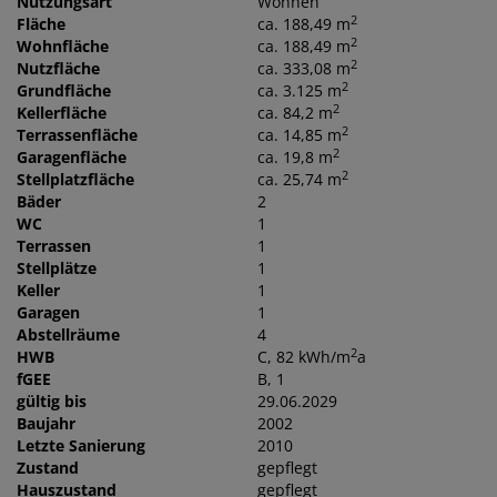
Nutzungsart
Wohnen
2
Fläche
ca. 188,49 m
2
Wohnfläche
ca. 188,49 m
2
Nutzfläche
ca. 333,08 m
2
Grundfläche
ca. 3.125 m
2
Kellerfläche
ca. 84,2 m
2
Terrassenfläche
ca. 14,85 m
2
Garagenfläche
ca. 19,8 m
2
Stellplatzfläche
ca. 25,74 m
Bäder
2
WC
1
Terrassen
1
Stellplätze
1
Keller
1
Garagen
1
Abstellräume
4
2
HWB
C, 82 kWh/m
a
fGEE
B, 1
gültig bis
29.06.2029
Baujahr
2002
Letzte Sanierung
2010
Zustand
gepflegt
Hauszustand
gepflegt