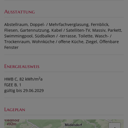
Ausstattung
Abstellraum
Doppel- / Mehrfachverglasung
Fernblick
Fliesen
Gartennutzung
Kabel / Satelliten-TV
Massiv
Parkett
Swimmingpool
Südbalkon / -terrasse
Toilette
Wasch- /
Trockenraum
Wohnküche / offene Küche
Ziegel
Öffenbare
Fenster
Energieausweis
2
HWB
C, 82 kWh/m
a
fGEE
B, 1
gültig bis
29.06.2029
Lageplan