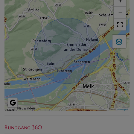
+
−
Tiles ©
basemap.at
Rundgang 360