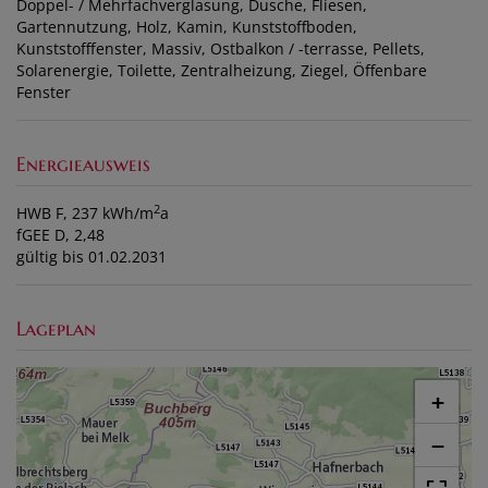
Doppel- / Mehrfachverglasung
Dusche
Fliesen
Gartennutzung
Holz
Kamin
Kunststoffboden
Kunststofffenster
Massiv
Ostbalkon / -terrasse
Pellets
Solarenergie
Toilette
Zentralheizung
Ziegel
Öffenbare
Fenster
Energieausweis
2
HWB
F, 237 kWh/m
a
fGEE
D, 2,48
gültig bis
01.02.2031
Lageplan
+
−