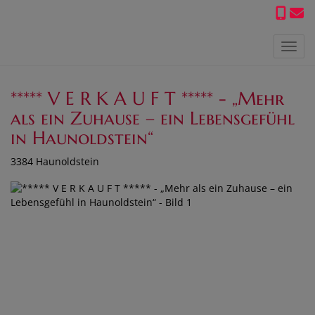
Navig
***** V E R K A U F T ***** - „Mehr
als ein Zuhause – ein Lebensgefühl
in Haunoldstein“
3384 Haunoldstein