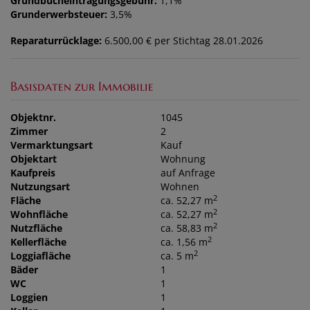
Grundbucheintragungsgebühr:
1,1%
Grunderwerbsteuer:
3,5%
Reparaturrücklage:
6.500,00 € per Stichtag 28.01.2026
Basisdaten zur Immobilie
Objektnr.
1045
Zimmer
2
Vermarktungsart
Kauf
Objektart
Wohnung
Kaufpreis
auf Anfrage
Nutzungsart
Wohnen
2
Fläche
ca. 52,27 m
2
Wohnfläche
ca. 52,27 m
2
Nutzfläche
ca. 58,83 m
2
Kellerfläche
ca. 1,56 m
2
Loggiafläche
ca. 5 m
Bäder
1
WC
1
Loggien
1