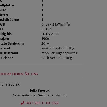
C
1
ellplätze
1
ller
1
ärten
1
bstellräume
1
2
WB
G, 397.2 kWh/m
a
GEE
F, 3,54
ltig bis
20.05.2036
aujahr
1900
etzte Sanierung
2010
ustand
sanierungsbedürftig
auszustand
renovierungsbedürftig
eziehbar
nach Vereinbarung.
ontaktieren Sie uns
Julia Sporek
Assistentin der Geschäftsführung
+43 1 205 11 60 1022