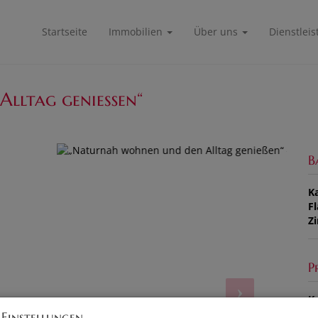
Startseite
Immobilien
Über uns
Dienstlei
Alltag genießen“
B
K
F
Z
P
Ka
 Einstellungen