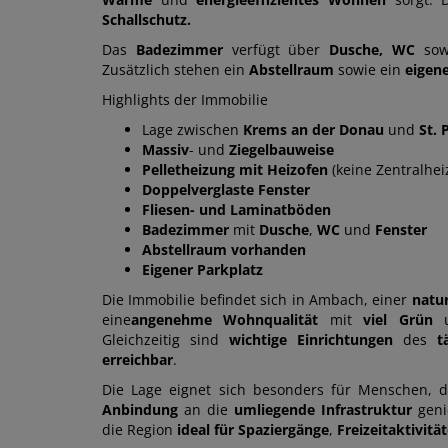
Schallschutz.
Das
Badezimmer
verfügt über
Dusche, WC
sow
Zusätzlich stehen ein
Abstellraum
sowie ein
eigene
Highlights der Immobilie
Lage zwischen
Krems an der Donau
und
St. 
Massiv
- und
Ziegelbauweise
Pelletheizung mit Heizofen
(keine Zentralhei
Doppelverglaste Fenster
Fliesen- und Laminatböden
Badezimmer
mit
Dusche
,
WC
und
Fenster
Abstellraum vorhanden
Eigener Parkplatz
Die Immobilie befindet sich in Ambach, einer
natur
eine
angenehme Wohnqualität
mit
viel Grün
Gleichzeitig sind
wichtige Einrichtungen
des
t
erreichbar
.
Die Lage eignet sich besonders für Menschen, 
Anbindung
an die
umliegende Infrastruktur
geni
die Region
ideal für Spaziergänge
,
Freizeitaktivitä