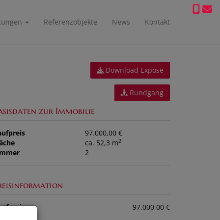
stungen
Referenzobjekte
News
Kontakt
Download Expose
Rundgang
asisdaten zur Immobilie
aufpreis
97.000,00 €
2
läche
ca. 52,3 m
immer
2
reisinformation
ufpreis:
97.000,00 €