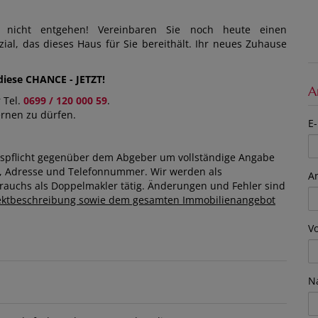
t nicht entgehen! Vereinbaren Sie noch heute einen
ial, das dieses Haus für Sie bereithält. Ihr neues Zuhause
iese CHANCE - JETZT!
A
 Tel.
0699 / 120 000 59
.
ernen zu dürfen.
E-
ispflicht gegenüber dem Abgeber um vollständige Angabe
e, Adresse und Telefonnummer. Wir werden als
A
auchs als Doppelmakler tätig. Änderungen und Fehler sind
bjektbeschreibung sowie dem gesamten Immobilienangebot
V
N