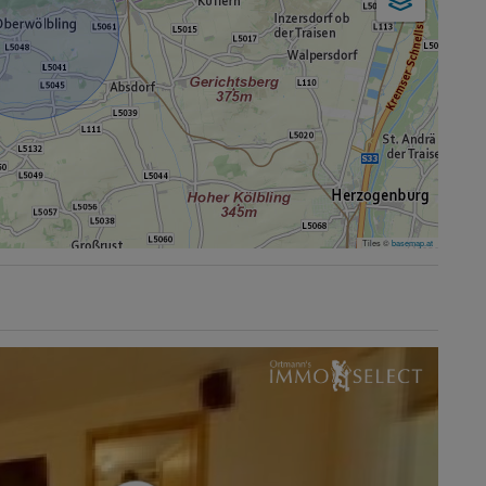
Tiles ©
basemap.at