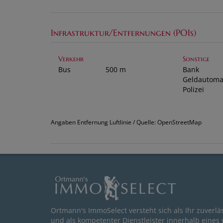
Infrastruktur/Entfernungen (POIs)
Verkehr
Sonstige
Bus
500 m
Bank
Geldautoma
Polizei
Angaben Entfernung Luftlinie / Quelle: OpenStreetMap
Ortmann's ImmoSelect versteht sich als Ihr zuverlä
und als kompetenter Dienstleister innerhalb eines