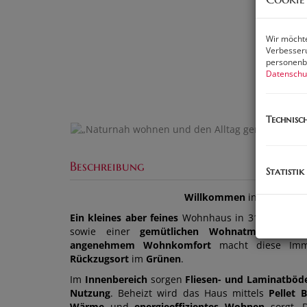
Wir möchte
Verbesseru
personenbe
Datenschu
Technisc
Beschreibung
Statistik
Willkommen
in Ihrem
zuk
Ein kleines aber feines
Wohnhaus in 3124 Ambach
sowie einer
gemütlichen Wohnatmosphäre
.
angenehmem Wohnkomfort
macht diese Immo
Rückzugsort
im
Grünen
.
Im
Innenbereich
sorgen
Fliesen- und Laminatböd
Nutzung
. Beheizt wird das Haus mittels
Pellet 
Wärme
und
energieeffizientes Wohnen
sorgt. 