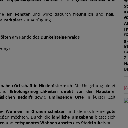
W
St
Ke
ie ein
Fenster
und wirkt dadurch
freundlich
und
hell
..
G
r Parkplatz
zur Verfügung.
A
H
f
Pölten
am Rande des
Dunkelsteinerwalds
gü
B
zung)
L
Z
H
B
nahen Ortschaft in Niederösterreich
. Die Umgebung bietet
K
und
Erholungsmöglichkeiten
direkt vor der Haustüre
.
äglichen Bedarfs
sowie
umliegende Orte
in kurzer Zeit
die
Wohnen im Grünen schätzen
und dennoch eine
gute
eßen möchten. Durch die
ländliche Umgebung
bietet sich
ten
und
entspanntes Wohnen
abseits
des
Stadttrubels
an.