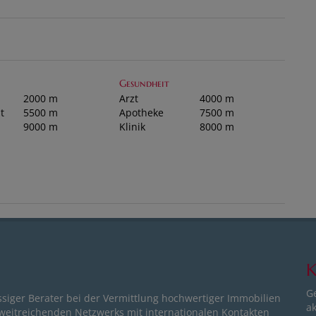
Gesundheit
2000 m
Arzt
4000 m
t
5500 m
Apotheke
7500 m
9000 m
Klinik
8000 m
K
G
ssiger Berater bei der Vermittlung hochwertiger Immobilien
ak
 weitreichenden Netzwerks mit internationalen Kontakten