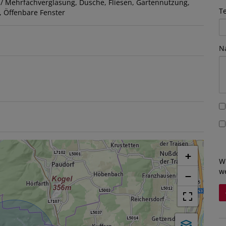
 / Mehrfachverglasung
Dusche
Fliesen
Gartennutzung
T
Öffenbare Fenster
N
+
W
w
−