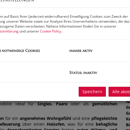
Pr
G
n auf Basis Ihrer (jederzeit widerrufbaren) Einwilligung Cookies zum Zweck der
G
ng unserer Website sowie zur Analyse Ihres Userverhaltens verwenden, die da
zogene Daten verarbeiten. Nähere Informationen finden Sie in unserer
tzerklärung
und unserer
Cookie Policy
.
B
h notwendige Cookies
immer aktiv
O
Z
V
O
Status: inaktiv
K
ünftigen Zuhause in 3124 Ambach
!
N
F
Speichern
Alle akze
 überzeugt mit einer
soliden Massiv-
und
Ziegelbauweise
W
 Die Kombination aus
funktionaler Ausstattung
und
N
bilie ideal für
Singles, Paare
oder als
gemütlichen
G
G
en
für ein
angenehmes Wohngefühl
und eine
pflegeleichte
Ke
Befeuerung
über einen
Heizofen
, was für eine
behagliche
B
Die
doppelverglasten Fenster
bieten
guten Wärme- und