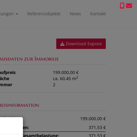
stungen
Referenzobjekte
News
Kontakt
Download Expose
asisdaten zur Immobilie
aufpreis
199.000,00 €
2
läche
ca. 60,45 m
immer
2
reisinformation
ufpreis:
199.000,00 €
etriebskosten:
371,53 €
onatliche Gesamtbelastung:
371,53 €