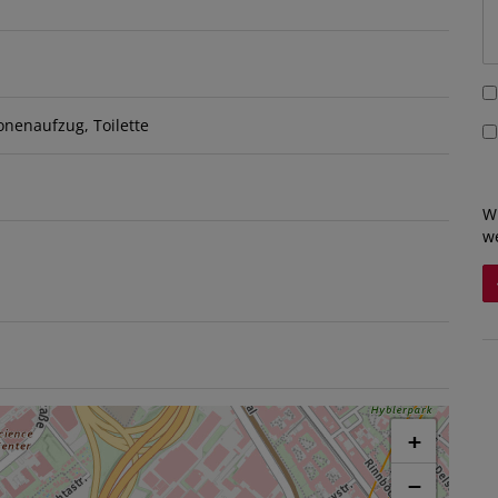
onenaufzug
Toilette
W
w
+
−