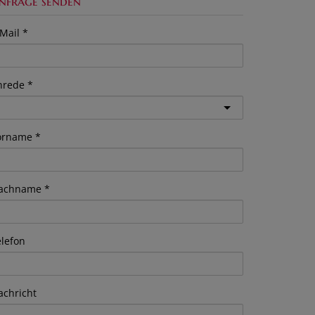
nfrage senden
Mail
nrede
orname
achname
elefon
achricht