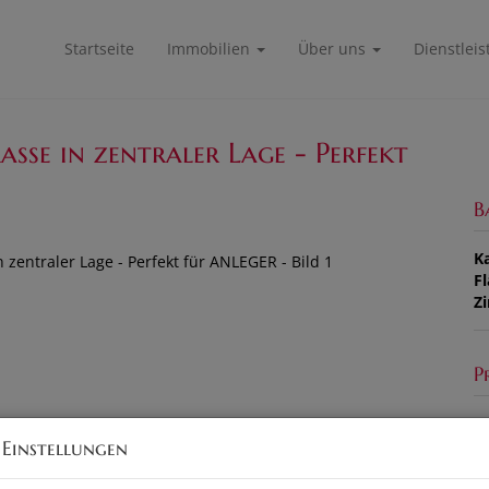
Startseite
Immobilien
Über uns
Dienstlei
se in zentraler Lage - Perfekt
B
K
F
Z
P
Ka
 Einstellungen
B
m