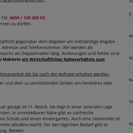
A
E-
 Tel.
0699 / 120 000 59
.
ernen zu dürfen.
A
ispflicht gegenüber dem Abgeber um vollständige Angabe
e, Adresse und Telefonnummer. Wir werden als
auchs als Doppelmakler tätig. Änderungen und Fehler sind
V
ie Maklerin
ein Wirtschaftliches Naheverhältnis zum
ienangebot die Sie nach der Anfrage erhalten werden.
N
er und dem zu vermittelnden Dritten ein familiäres oder
T
r gesagt im 11. Bezirk. Sie liegt in einer zentralen Lage
nden. In unmittelbarer Nähe gibt es zahlreiche
ne Schule und einen Kindergarten. Auch eine Universität ist
N
ten attraktiv macht. Für den täglichen Bedarf gibt es
ung. Banken