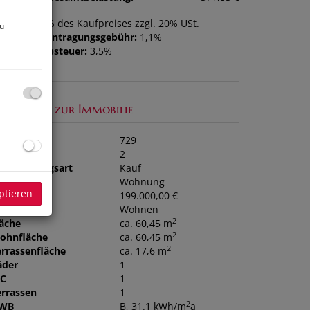
ovision:
3% des Kaufpreises zzgl. 20% USt.
zu
rundbucheintragungsgebühr:
1,1%
runderwerbsteuer:
3,5%
asisdaten zur Immobilie
bjektnr.
729
immer
2
ermarktungsart
Kauf
bjektart
Wohnung
ptieren
aufpreis
199.000,00 €
utzungsart
Wohnen
2
läche
ca. 60,45 m
2
ohnfläche
ca. 60,45 m
2
errassenfläche
ca. 17,6 m
äder
1
C
1
errassen
1
2
WB
B, 31.1 kWh/m
a