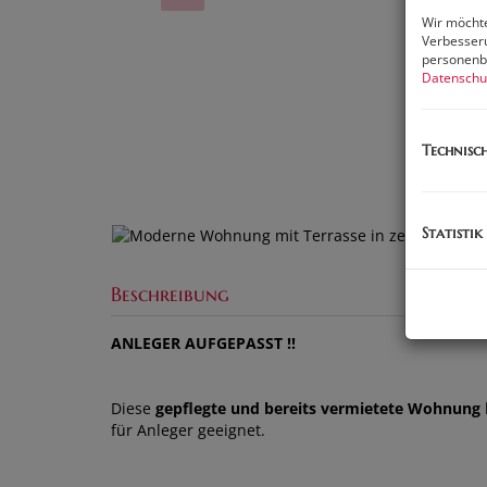
Wir möchte
Verbesseru
personenbe
Datenschu
Technisc
Statistik
Beschreibung
ANLEGER AUFGEPASST !!
Diese
gepflegte und bereits vermietete Wohnung
für Anleger geeignet.