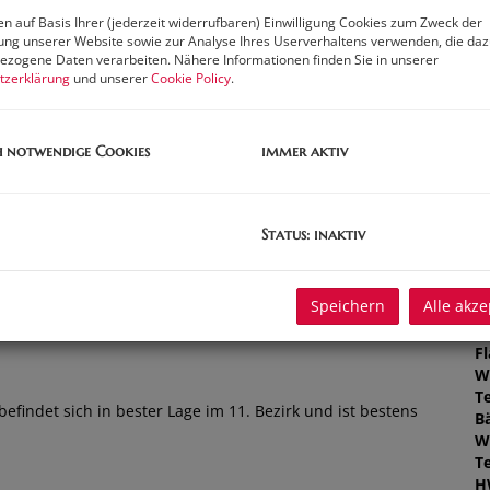
n auf Basis Ihrer (jederzeit widerrufbaren) Einwilligung Cookies zum Zweck der
Pr
ng unserer Website sowie zur Analyse Ihres Userverhaltens verwenden, die da
G
zogene Daten verarbeiten. Nähere Informationen finden Sie in unserer
tzerklärung
und unserer
Cookie Policy
.
G
h notwendige Cookies
immer aktiv
B
O
Status: inaktiv
Z
V
O
Speichern
Alle akze
K
N
F
W
T
befindet sich in bester Lage im 11. Bezirk und ist bestens
B
W
T
H