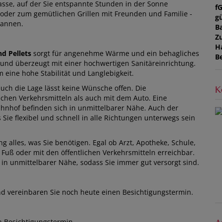
asse, auf der Sie entspannte Stunden in der Sonne
f
der zum gemütlichen Grillen mit Freunden und Familie -
gü
pannen.
B
Z
H
d Pellets
sorgt für angenehme Wärme und ein behagliches
B
t und überzeugt mit einer hochwertigen Sanitäreinrichtung.
eine hohe Stabilität und Langlebigkeit.
uch die Lage lässt keine Wünsche offen. Die
K
lichen Verkehrsmitteln als auch mit dem Auto. Eine
ahnhof befinden sich in unmittelbarer Nähe. Auch der
 Sie flexibel und schnell in alle Richtungen unterwegs sein
g alles, was Sie benötigen. Egal ob Arzt, Apotheke, Schule,
 Fuß oder mit den öffentlichen Verkehrsmitteln erreichbar.
in unmittelbarer Nähe, sodass Sie immer gut versorgt sind.
nd vereinbaren Sie noch heute einen Besichtigungstermin.
n Besichtigungstermin.