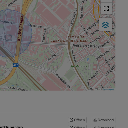
Tiles ©
basemap.at
Öffnen
Download
ittlung von
Öffnen
Download