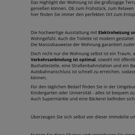
Das Highlight der Wohnung ist die großzügige Terr
genießen können. Ob zum Frühstück, zum Relaxen o
hier finden Sie immer den perfekten Ort zum Ents
Die hochwertige Ausstattung mit
Elektroheizung un
Wohngefühl. Auch die Toilette ist modern gestalte
Die Massivbauweise der Wohnung garantiert zudem 
Doch nicht nur die Wohnung selbst ist ein Traum, a
Verkehrsanbindung ist optimal
, sowohl mit öffent
Bushaltestelle, eine Straßenbahnstation und ein B
Autobahnanschluss ist schnell zu erreichen, sodass
können.
Für den täglichen Bedarf finden Sie in der Umgebun
Kindergarten oder Universität - alles ist bequem zu
Auch Supermärkte und eine Bäckerei befinden sich 
Überzeugen Sie sich selbst von dieser Immobilie u
Nutzen Sie diese Chance und vereinbaren Sie eine