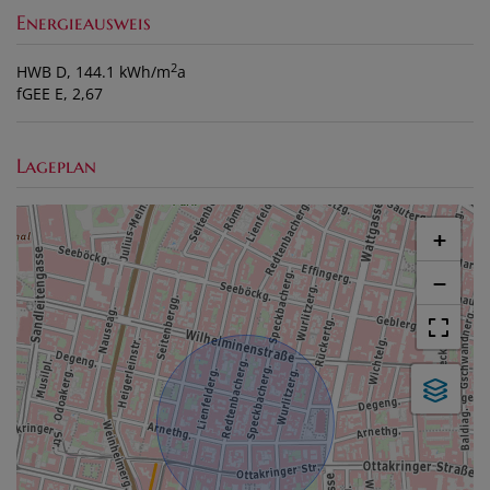
Energieausweis
2
HWB
D, 144.1 kWh/m
a
fGEE
E, 2,67
Lageplan
+
−