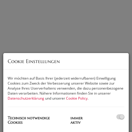
Cookie Einstellungen
Wir möchten auf Basis Ihrer (jederzeit widerrufbaren) Einwilligung
Cookies zum Zweck der Verbesserung unserer Website sowie zur
Beschreibung
Analyse Ihres Userverhaltens verwenden, die dazu personenbezogene
Daten verarbeiten. Nähere Informationen finden Sie in unserer
Datenschutzerklärung
und unserer
Cookie Policy
.
Sie sind auf der Suche nach einer gemütlichen Wohnung in
einer der
beliebtesten Städte Europas?
Dann haben wir
genau das Richtige für Sie! In der pulsierenden Stadt Wien,
Technisch notwendige
immer
im
begehrten 16. Bezirk
, befindet sich diese traumhafte
Cookies
aktiv
Wohnung zum Kauf.