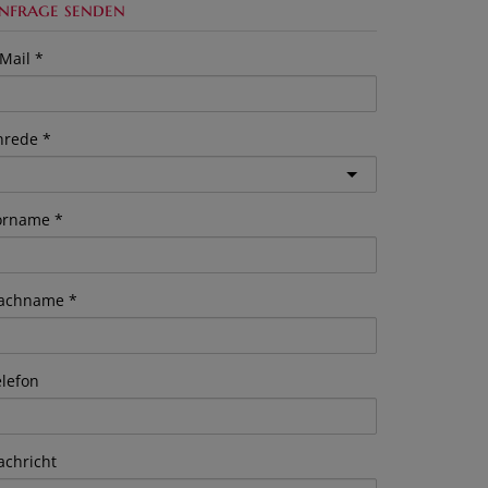
nfrage senden
Mail
nrede
orname
achname
elefon
achricht