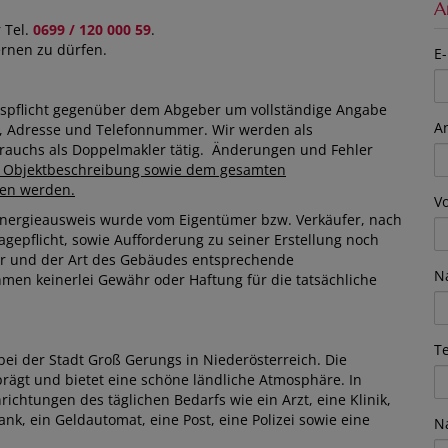
A
 Tel.
0699 / 120 000 59
.
ernen zu dürfen.
E-
ispflicht gegenüber dem Abgeber um vollständige Angabe
A
e, Adresse und Telefonnummer. Wir werden als
rauchs als Doppelmakler tätig. Änderungen und Fehler
er Objektbeschreibung sowie dem gesamten
ten werden.
V
Energieausweis wurde vom Eigentümer bzw. Verkäufer, nach
agepflicht, sowie Aufforderung zu seiner Erstellung noch
ter und der Art des Gebäudes entsprechende
N
hmen keinerlei Gewähr oder Haftung für die tatsächliche
T
bei der Stadt Groß Gerungs in Niederösterreich. Die
ägt und bietet eine schöne ländliche Atmosphäre. In
ichtungen des täglichen Bedarfs wie ein Arzt, eine Klinik,
nk, ein Geldautomat, eine Post, eine Polizei sowie eine
N