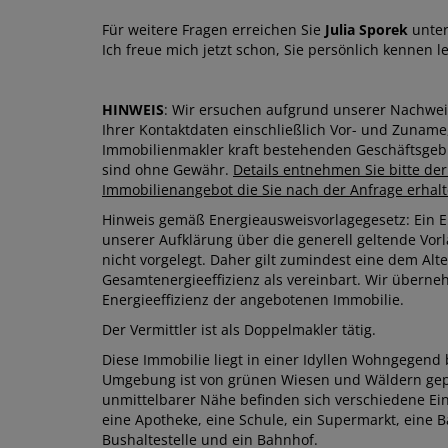
Für weitere Fragen erreichen Sie
Julia Sporek
unter
Ich freue mich jetzt schon, Sie persönlich kennen l
HINWEIS
: Wir ersuchen aufgrund unserer Nachwe
Ihrer Kontaktdaten einschließlich Vor- und Zunam
Immobilienmakler kraft bestehenden Geschäftsgeb
sind ohne Gewähr.
Details entnehmen Sie bitte d
Immobilienangebot die Sie nach der Anfrage erhal
Hinweis gemäß Energieausweisvorlagegesetz: Ein 
unserer Aufklärung über die generell geltende Vorl
nicht vorgelegt. Daher gilt zumindest eine dem Al
Gesamtenergieeffizienz als vereinbart. Wir überne
Energieeffizienz der angebotenen Immobilie.
Der Vermittler ist als Doppelmakler tätig.
Diese Immobilie liegt in einer Idyllen Wohngegend 
Umgebung ist von grünen Wiesen und Wäldern gepr
unmittelbarer Nähe befinden sich verschiedene Einr
eine Apotheke, eine Schule, ein Supermarkt, eine Ba
Bushaltestelle und ein Bahnhof.