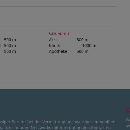
Gesundheit
500 m
Arzt
500 m
t
500 m
Klinik
1000 m
500 m
Apotheke
500 m
K
G
ssiger Berater bei der Vermittlung hochwertiger Immobilien
ak
 weitreichenden Netzwerks mit internationalen Kontakten