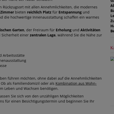
G
A
en Rückzugsort mit allen Annehmlichkeiten, die modernes
B
te Zimmer
bieten
reichlich Platz
für
Entspannung
und
L
nd die hochwertige Innenausstattung schaffen ein warmes
Z
H
lischen Garten
, der Freiraum für
Erholung
und
Aktivitäten
B
d Sicherheit einer
zentralen Lage
, während Sie die Nähe zur
K
 Arbeitsstätte
nenausstattung
asse
 Leben führen möchten, ohne dabei auf die Annehmlichkeiten
 Ob als Familiendomizil oder als
Kombination aus Wohn-
 zum Leben und Wachsen benötigen.
lassen Sie sich von den unzähligen Möglichkeiten
 uns für einen Besichtigungstermin und beginnen Sie Ihr