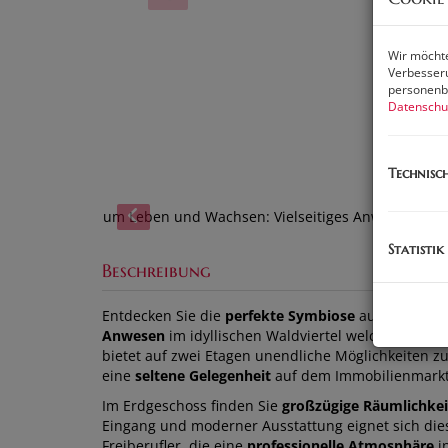
Wir möchte
Verbesseru
personenbe
Datenschu
Technisc
Statistik
Beschreibung
Entdecken Sie die
perfekte Symbiose
aus
Wohnko
Anwesen
im idyllischen Waldviertel welches wir n
bietet auf zwei Etagen unendliche Möglichkeiten z
eine
seltene Gelegenheit
auf dem Immobilienmarkt
Im Erdgeschoss finden Sie
großzügige Räumlichke
Eingang und moderner Ausstattung eignet sich dies
Freiberufler, die eine
professionelle Atmosphäre
i