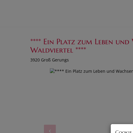
**** Ein Platz zum Leben und
Waldviertel ****
3920 Groß Gerungs
Cookie