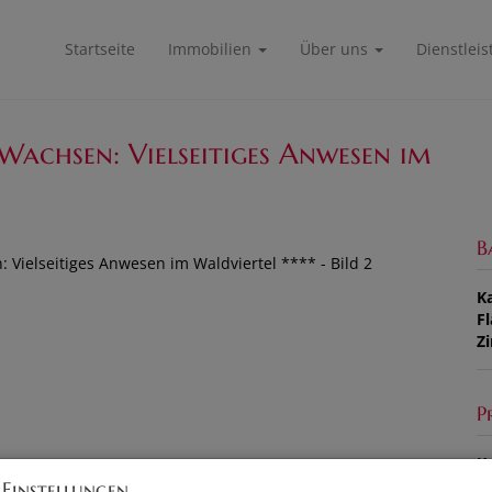
Startseite
Immobilien
Über uns
Dienstlei
 Wachsen: Vielseitiges Anwesen im
B
K
F
Z
P
Ka
 Einstellungen