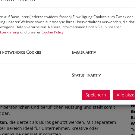
Pr
G
n auf Basis Ihrer (jederzeit widerrufbaren) Einwilligung Cookies zum Zweck der
G
ng unserer Website sowie zur Analyse Ihres Userverhaltens verwenden, die da
zogene Daten verarbeiten. Nähere Informationen finden Sie in unserer
tzerklärung
und unserer
Cookie Policy
.
B
h notwendige Cookies
immer aktiv
O
Z
V
O
Status: inaktiv
K
N
F
Speichern
Alle akze
mfort
und beruflicher Entfaltung
in unserem
exklusiven
W
un in der Vermarktung haben. Dieses einzigartige Objekt
N
ur persönlichen und beruflichen Nutzung und stellt somit
G
 dar.
B
iten
, die derzeit als Büros genutzt werden. Mit separatem
W
er Bereich ideal für Unternehmer, Kreative oder
T
n der Ruhe der Natur schätzen.