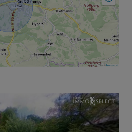
Tiles ©
basemap.at