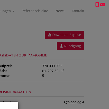
stungen
Referenzobjekte
News
Kontakt
Download Expose
Rundgang
asisdaten zur Immobilie
aufpreis
370.000,00 €
2
läche
ca. 297,32 m
immer
5
reisinformation
ufpreis:
370.000,00 €