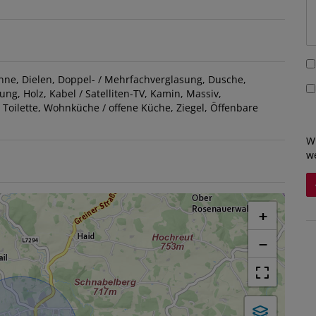
nne
Dielen
Doppel- / Mehrfachverglasung
Dusche
zung
Holz
Kabel / Satelliten-TV
Kamin
Massiv
Toilette
Wohnküche / offene Küche
Ziegel
Öffenbare
W
w
+
−