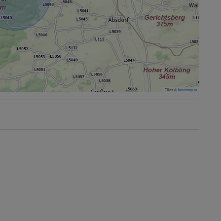
Tiles ©
basemap.at