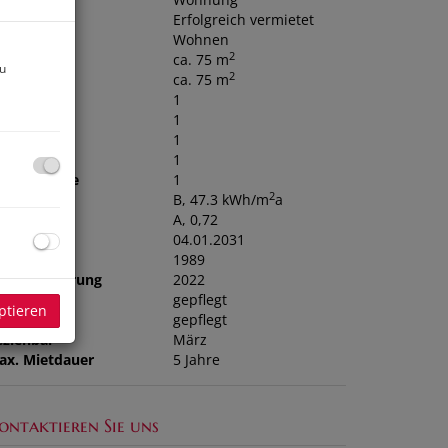
iete
Erfolgreich vermietet
utzungsart
Wohnen
2
läche
ca. 75 m
zu
2
ohnfläche
ca. 75 m
äder
1
C
1
ellplätze
1
ller
1
bstellräume
1
2
WB
B, 47.3 kWh/m
a
GEE
A, 0,72
ltig bis
04.01.2031
aujahr
1989
etzte Sanierung
2022
ustand
gepflegt
ptieren
auszustand
gepflegt
eziehbar
März
ax. Mietdauer
5 Jahre
ontaktieren Sie uns