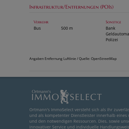
Infrastruktur/Entfernungen (POIs)
Verkehr
Sonstige
Bus
500 m
Bank
Geldautoma
Polizei
Angaben Entfernung Luftlinie / Quelle: OpenStreetMap
Ortmann's ImmoSelect versteht sich als Ihr zuverlä
und als kompetenter Dienstleister innerhalb eines
und den notwendigen Ressourcen. Dies, sowie uns
innovativer Service und individuelle Handlungswe