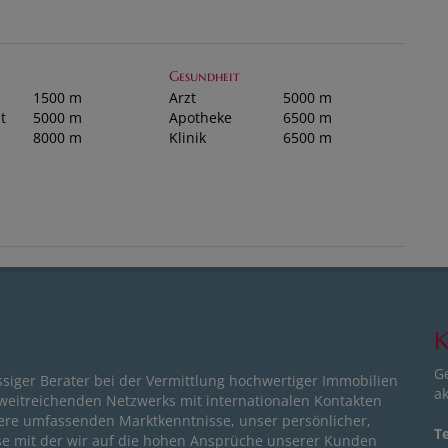
Gesundheit
1500 m
Arzt
5000 m
t
5000 m
Apotheke
6500 m
8000 m
Klinik
6500 m
K
G
ssiger Berater bei der Vermittlung hochwertiger Immobilien
ak
 weitreichenden Netzwerks mit internationalen Kontakten
ere umfassenden Marktkenntnisse, unser persönlicher,
Te
ise mit der wir auf die hohen Ansprüche unserer Kunden