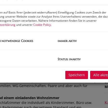
M
N
n auf Basis Ihrer (jederzeit widerrufbaren) Einwilligung Cookies zum Zweck der
F
ng unserer Website sowie zur Analyse Ihres Userverhaltens verwenden, die da
W
zogene Daten verarbeiten. Nähere Informationen finden Sie in unserer
B
tzerklärung
und unserer
Cookie Policy
.
W
St
Ke
h notwendige Cookies
immer aktiv
A
H
f
gü
Status: inaktiv
B
L
Z
Speichern
Alle akze
ahr 1989 errichtet wurde und sich in einem guten und
H
an Möglichkeiten. Aufgrund der
praktischen Raumaufteilung
B
Familien, WG-Gemeinschaften, Paare und aber auch für
M
nd einem einladenden Wohnzimmer
K
Schlafzimmer die individuell als Kinderzimmer, Büro usw.
in Badezimmer nach derzeitigem Standard und ein