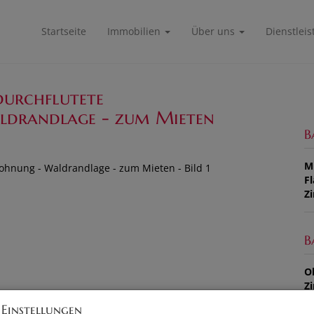
Startseite
Immobilien
Über uns
Dienstlei
durchflutete
ldrandlage - zum Mieten
B
M
F
Z
B
O
Z
V
 Einstellungen
O