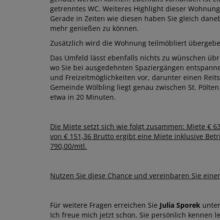
getrenntes WC. Weiteres Highlight dieser Wohnung 
Gerade in Zeiten wie diesen haben Sie gleich dan
mehr genießen zu können.
Zusätzlich wird die Wohnung teilmöbliert überge
Das Umfeld lässt ebenfalls nichts zu wünschen übr
wo Sie bei ausgedehnten Spaziergängen entspannen 
und Freizeitmöglichkeiten vor, darunter einen Reitst
Gemeinde Wölbling liegt genau zwischen St. Pölten
etwa in 20 Minuten.
Die Miete setzt sich wie folgt zusammen: Miete € 6
von € 151,36 Brutto ergibt eine Miete inklusive Be
790,00/mtl.
Nutzen Sie diese Chance und vereinbaren Sie eine
Für weitere Fragen erreichen Sie
Julia Sporek
unter
Ich freue mich jetzt schon, Sie persönlich kennen l