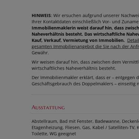
HINWEIS
: Wir ersuchen aufgrund unserer Nachwe
Ihrer Kontaktdaten einschließlich Vor- und Zuna
Immobilienmaklerin weist darauf hin, dass zwisc
Naheverhältnis besteht.
Das wirtschaftliche Nahev
Kauf, Verkauf, Vermietung von Immobilien.
Detai
gesamten Immobilienangebot die Sie nach der Anf
Gewähr.
Wir weisen darauf hin, dass zwischen dem Vermittl
wirtschaftliches Naheverhältnis besteht.
Der Immobilienmakler erklärt, dass er – entgegen 
Geschäftsgebrauch des Doppelmaklers – einseitig nu
Ausstattung
Abstellraum
Bad mit Fenster
Badewanne
Deckenl
Etagenheizung
Fliesen
Gas
Kabel / Satelliten-TV
Toilette
WG geeignet