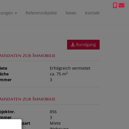
stungen
Referenzobjekte
News
Kontakt
Rundgang
asisdaten zur Immobilie
iete
Erfolgreich vermietet
2
läche
ca. 75 m
immer
3
asisdaten zur Immobilie
bjektnr.
856
immer
3
ermarktungsart
Miete
bjektart
Wohnung