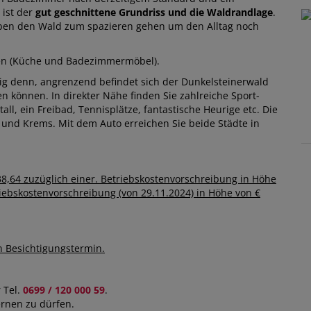
ist der
gut geschnittene Grundriss und die Waldrandlage
.
eben den Wald zum spazieren gehen um den Alltag noch
ben (Küche und Badezimmermöbel).
ig denn, angrenzend befindet sich der Dunkelsteinerwald
können. In direkter Nähe finden Sie zahlreiche Sport-
all, ein Freibad, Tennisplätze, fantastische Heurige etc. Die
 und Krems. Mit dem Auto erreichen Sie beide Städte in
38,64 zuzüglich einer. Betriebskostenvorschreibung in Höhe
triebskostenvorschreibung (von 29.11.2024) in Höhe von €
n Besichtigungstermin.
 Tel.
0699 / 120 000 59
.
ernen zu dürfen.