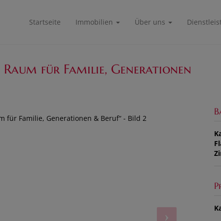
Startseite
Immobilien
Über uns
Dienstlei
Raum für Familie, Generationen
B
K
F
Z
P
Ka