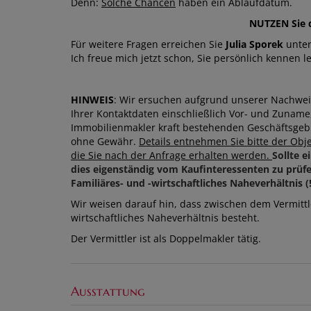
Denn:
Solche Chancen
haben ein Ablaufdatum.
NUTZEN Sie d
Für weitere Fragen erreichen Sie
Julia Sporek
unter
Ich freue mich jetzt schon, Sie persönlich kennen l
HINWEIS
: Wir ersuchen aufgrund unserer Nachwe
Ihrer Kontaktdaten einschließlich Vor- und Zunam
Immobilienmakler kraft bestehenden Geschäftsgebr
ohne Gewähr.
Details entnehmen Sie bitte der O
die Sie nach der Anfrage erhalten werden.
Sollte e
dies eigenständig vom Kaufinteressenten zu prüfe
Familiäres- und -wirtschaftliches Naheverhältnis (!
Wir weisen darauf hin, dass zwischen dem Vermittl
wirtschaftliches Naheverhältnis besteht.
Der Vermittler ist als Doppelmakler tätig.
Ausstattung