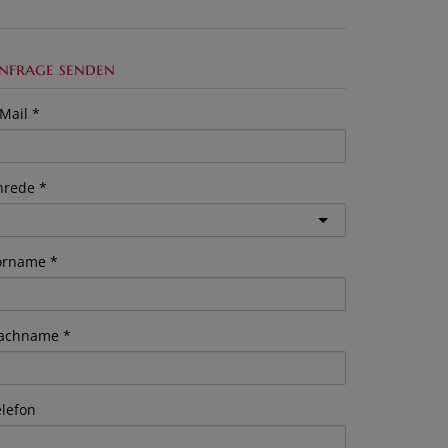
nfrage senden
Mail
nrede
orname
achname
elefon