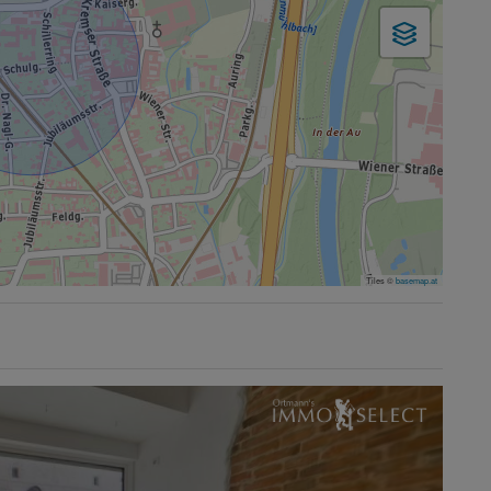
Tiles ©
basemap.at