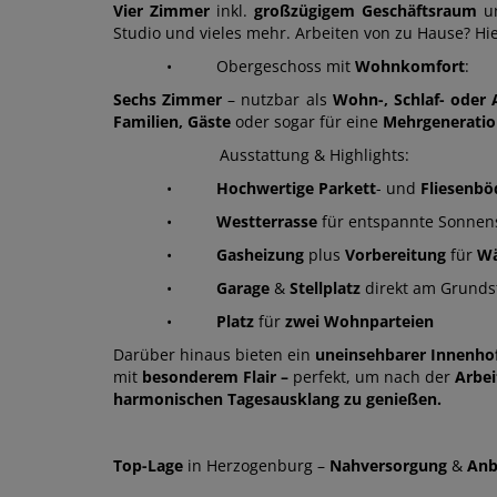
Vier Zimmer
inkl.
großzügigem Geschäftsraum
un
Studio und vieles mehr. Arbeiten von zu Hause? Hie
• Obergeschoss mit
Wohnkomfort
:
Sechs Zimmer
– nutzbar als
Wohn-, Schlaf- oder
Familien, Gäste
oder sogar für eine
Mehrgenerati
Ausstattung & Highlights:
•
Hochwertige Parkett
- und
Fliesenbö
•
Westterrasse
für entspannte Sonnen
•
Gasheizung
plus
Vorbereitung
für
W
•
Garage
&
Stellplatz
direkt am Grunds
•
Platz
für
zwei Wohnparteien
Darüber hinaus bieten ein
uneinsehbarer Innenho
mit
besonderem Flair –
perfekt, um nach der
Arbei
harmonischen Tagesausklang zu genießen.
Top-Lage
in Herzogenburg –
Nahversorgung
&
Anb