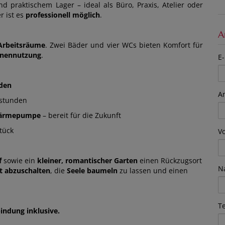
d praktischem Lager – ideal als Büro, Praxis, Atelier oder
r ist es
professionell möglich
.
A
 Arbeitsräume
. Zwei Bäder und vier WCs bieten Komfort für
onennutzung
.
E-
den
A
stunden
ärmepumpe
– bereit für die Zukunft
tück
V
f
sowie ein
kleiner, romantischer Garten
einen Rückzugsort
N
t abzuschalten
, die
Seele baumeln
zu lassen und einen
T
indung inklusive.