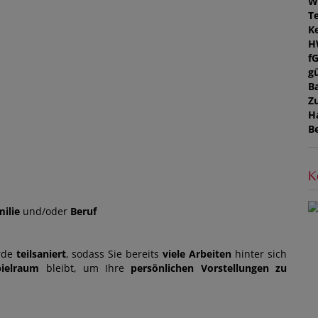
W
T
Ke
H
f
gü
B
Z
H
B
K
ilie
und/oder
Beruf
rde
teilsaniert
, sodass Sie bereits
viele
Arbeiten
hinter sich
pielraum
bleibt, um Ihre
persönlichen Vorstellungen zu