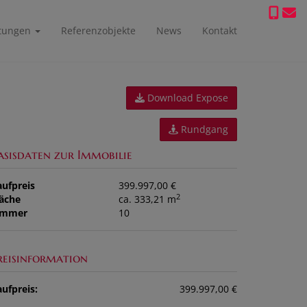
stungen
Referenzobjekte
News
Kontakt
Download Expose
Rundgang
asisdaten zur Immobilie
aufpreis
399.997,00 €
2
läche
ca. 333,21 m
immer
10
reisinformation
ufpreis:
399.997,00 €