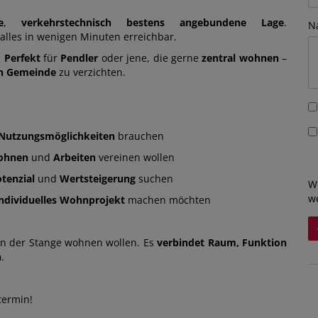
e
,
verkehrstechnisch bestens angebundene
Lage
.
N
alles in wenigen Minuten erreichbar.
.
Perfekt
für
Pendler
oder jene, die gerne
zentral wohnen
–
en Gemeinde
zu verzichten.
e Nutzungsmöglichkeiten
brauchen
ohnen
und
Arbeiten
vereinen wollen
tenzial
und
Wertsteigerung
suchen
W
w
individuelles Wohnprojekt
machen möchten
von der Stange wohnen wollen. Es
verbindet
Raum, Funktion
n
.
termin!