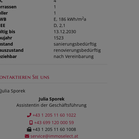
C
4
errassen
1
ller
1
2
WB
E, 186 kWh/m
a
GEE
D, 2,1
ltig bis
13.12.2030
aujahr
1523
ustand
sanierungsbedürftig
auszustand
renovierungsbedürftig
eziehbar
nach Vereinbarung
ontaktieren Sie uns
Julia Sporek
Assistentin der Geschäftsführung
+43 1 205 11 60 1022
+43 699 120 000 59
+43 1 205 11 60 1008
service@immoselect.at