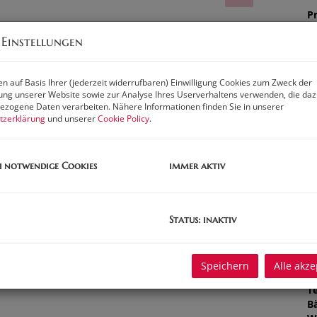
Pr
G
 Einstellungen
G
n auf Basis Ihrer (jederzeit widerrufbaren) Einwilligung Cookies zum Zweck der
ng unserer Website sowie zur Analyse Ihres Userverhaltens verwenden, die da
B
zogene Daten verarbeiten. Nähere Informationen finden Sie in unserer
tzerklärung
und unserer
Cookie Policy
.
O
Z
V
h notwendige Cookies
immer aktiv
O
K
N
F
Status: inaktiv
irklich zählt.
W
eitig nutzbaren
Einfamilienhaus
, das
mehr als
nur
Wohnen
N
Ort. Ideal für
Familien, Selbstständige, kreative Köpfe
und
G
Speichern
Alle akze
t
im Alltag suchen.
Ke
T
B