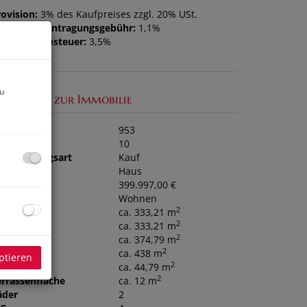
ovision:
3% des Kaufpreises zzgl. 20% USt.
rundbucheintragungsgebühr:
1,1%
runderwerbsteuer:
3,5%
zu
asisdaten zur Immobilie
bjektnr.
953
immer
10
ermarktungsart
Kauf
bjektart
Haus
aufpreis
399.997,00 €
utzungsart
Wohnen
2
läche
ca. 333,21 m
2
ohnfläche
ca. 333,21 m
2
utzfläche
ca. 374,79 m
2
rundfläche
ca. 438 m
ptieren
2
llerfläche
ca. 44,79 m
2
errassenfläche
ca. 12 m
äder
2