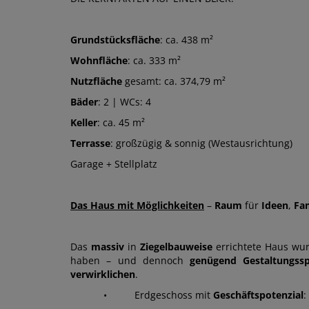
Grundstücksfläche
: ca. 438 m²
Wohnfläche
: ca. 333 m²
Nutzfläche
gesamt: ca. 374,79 m²
Bäder
: 2 | WCs: 4
Keller
: ca. 45 m²
Terrasse
: großzügig & sonnig (Westausrichtung)
Garage + Stellplatz
Das Haus mit Möglichkeiten
–
Raum
für
Ideen
,
Fam
Das
massiv
in
Ziegelbauweise
errichtete Haus wu
haben – und dennoch
genügend Gestaltungss
verwirklichen
.
• Erdgeschoss mit
Geschäftspotenzial
: