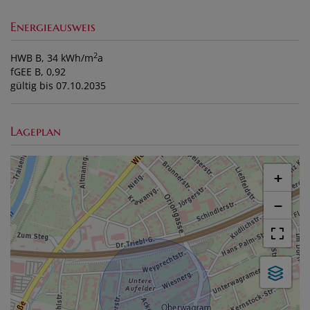
Energieausweis
2
HWB
B, 34 kWh/m
a
fGEE
B, 0,92
gültig bis
07.10.2035
Lageplan
+
−