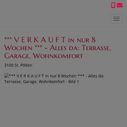
Navig
*** V E R K A U F T in nur 8
Wochen *** - Alles da: Terrasse,
Garage, Wohnkomfort
3100 St. Pölten