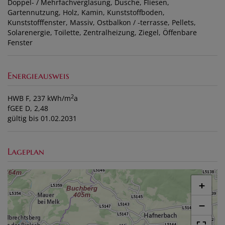
Doppel- / Mehrfachverglasung
Dusche
Fliesen
Gartennutzung
Holz
Kamin
Kunststoffboden
Kunststofffenster
Massiv
Ostbalkon / -terrasse
Pellets
Solarenergie
Toilette
Zentralheizung
Ziegel
Öffenbare
Fenster
Energieausweis
2
HWB
F, 237 kWh/m
a
fGEE
D, 2,48
gültig bis
01.02.2031
Lageplan
+
−