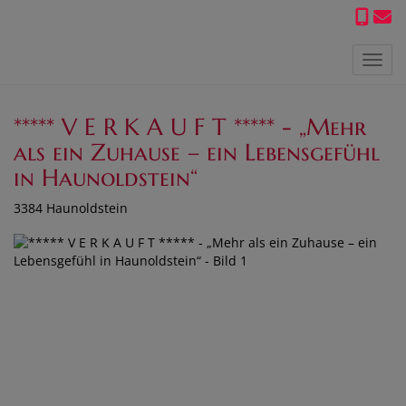
Navig
***** V E R K A U F T ***** - „Mehr
als ein Zuhause – ein Lebensgefühl
in Haunoldstein“
3384 Haunoldstein