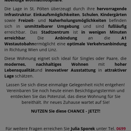
Die Lage in
St. Pölten
überzeugt durch ihre
hervorragende
Infrastruktur
.
Einkaufsmöglichkeiten
,
Schulen
,
Kindergärten
sowie
Freizeit-
und
Naherholungsmöglichkeiten
befinden
sich in
unmittelbarer Umgebung
und sind
fußläufig
erreichbar. Das
Stadtzentrum
ist
in wenigen Minuten
erreichbar
. Die
Anbindung
an die
A1
Westautobahn
ermöglicht eine
optimale Verkehrsanbindung
in Richtung Wien und Linz.
Diese Wohnung eignet sich ideal für Singles oder Paare, die
modernes, nachhaltiges Wohnen
mit
hoher
Lebensqualität
und
innovativer Ausstattung
in
attraktiver
Lage
schätzen.
Lassen Sie sich diese einmalige Gelegenheit nicht entgehen!
Vereinbaren Sie noch heute einen Besichtigungstermin und
entdecken Sie das Potenzial, das diese Wohnung für Sie
bereithält. Ihr neues Zuhause wartet auf Sie!
NUTZEN Sie diese CHANCE - JETZT!
Für weitere Fragen erreichen Sie
Julia Sporek
unter Tel.
0699