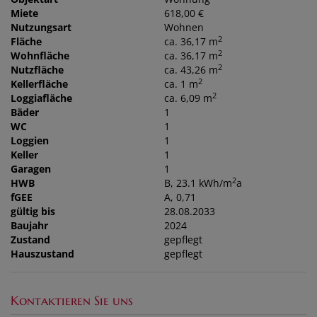
Miete
618,00 €
Nutzungsart
Wohnen
2
Fläche
ca. 36,17 m
2
Wohnfläche
ca. 36,17 m
2
Nutzfläche
ca. 43,26 m
2
Kellerfläche
ca. 1 m
2
Loggiafläche
ca. 6,09 m
Bäder
1
WC
1
Loggien
1
Keller
1
Garagen
1
2
HWB
B, 23.1 kWh/m
a
fGEE
A, 0,71
gültig bis
28.08.2033
Baujahr
2024
Zustand
gepflegt
Hauszustand
gepflegt
Kontaktieren Sie uns