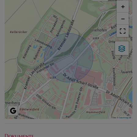
+
−
Tiles ©
basemap.at
Dokumente