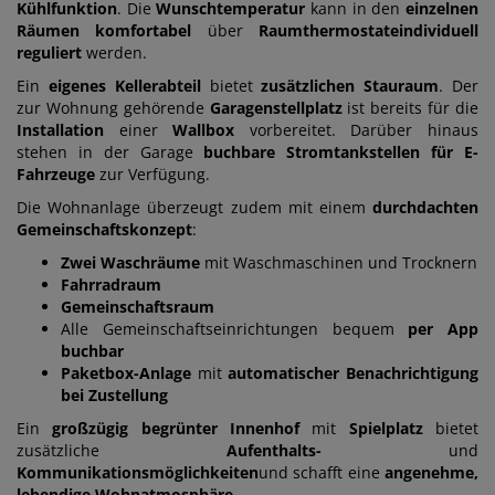
Kühlfunktion
. Die
Wunschtemperatur
kann in den
einzelnen
Räumen komfortabel
über
Raumthermostate
individuell
reguliert
werden.
Ein
eigenes Kellerabteil
bietet
zusätzlichen Stauraum
. Der
zur Wohnung gehörende
Garagenstellplatz
ist bereits für die
Installation
einer
Wallbox
vorbereitet. Darüber hinaus
stehen in der Garage
buchbare Stromtankstellen für E-
Fahrzeuge
zur Verfügung.
Die Wohnanlage überzeugt zudem mit einem
durchdachten
Gemeinschaftskonzept
:
Zwei Waschräume
mit Waschmaschinen und Trocknern
Fahrradraum
Gemeinschaftsraum
Alle Gemeinschaftseinrichtungen bequem
per App
buchbar
Paketbox-Anlage
mit
automatischer Benachrichtigung
bei Zustellung
Ein
großzügig begrünter Innenhof
mit
Spielplatz
bietet
zusätzliche
Aufenthalts-
und
Kommunikationsmöglichkeiten
und schafft eine
angenehme,
lebendige Wohnatmosphäre
.